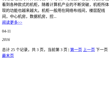
看到各种款式的机柜，随着计算机产业的不断突破，机柜所体
华南电信机房
现的功能也越来越大。机柜一般用在网络布线间，楼层配线
间，中心机房，数据机房，控...
深圳南山沙河机房
阅读更多>>
电信五星级标准建设
04-11
华南双线机房
2016
深圳龙华清湖机房
总计 25 个记录，共 3 页，当前第 3 页 |
第一页
上一页
下一页
FIL/CHIA/BZZ首选机房
最末页
深圳南山沙河机房
电信钻石五星级机房
深圳罗湖田心机房
海外机房
香港NTT机房
100G直连国际带宽