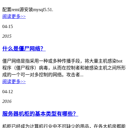
大企业首选
配置remi源安装mysql5.51.
SD-WAN
阅读更多>>
智能盒子即买即用
04-15
全球加速服务
2015
定制跨境加速
什么是僵尸网络？
数据中心
僵尸网络是指采用一种或多种传播手段，将大量主机感染bot
华南BGP机房
程序（僵尸程序）病毒，从而在控制者和被感染主机之间所形
成的一个可一对多控制的网络。攻击者...
深圳横岗电信机房
阅读更多>>
FIL/CHIA/BZZ首选机房
04-12
深圳龙华观澜机房
2016
国家B+级机房
服务器机柜的基本类型有哪些？
广州天河信息港机房
国家级的网络灾备数据中心
机柜已经成为计算机行业中不可缺少的用品，在各大机房都能