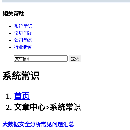
移动机房托管
贴心的服务
相关帮助
机柜租用
系统常识
常见问题
BGP机柜租用
公司动态
自建T4级别数据中心
行业新闻
双线机柜租用
电信联通双线数据中心
系统常识
电信机柜租用
电信直营数据中心
移动机柜租用
首页
移动T4级数据中心
文章中心
>
系统常识
增值服务
大数据安全分析常见问题汇总
企业邮局