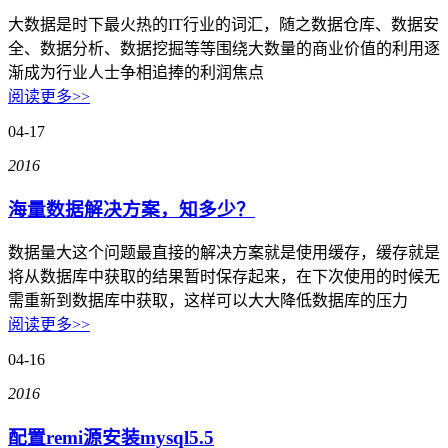
权威安全认证
大数据是时下最火热的IT行业的词汇，随之数据仓库、数据安
全、数据分析、数据挖掘等等围绕大数量的商业价值的利用逐
数据备份
渐成为行业人士争相追捧的利润焦点
快照备份灵活多变
阅读更多>>
SSL证书
04-17
确保信息的安全性
2016
专线上网
企业专线上网
海量数据解决方案，知多少？
云计算
数据量大这个问题最直接的解决方案就是使用缓存，缓存就是
将从数据库中获取的结果暂时保存起来，在下次使用的时候无
安全防护
需重新到数据库中获取，这样可以大大降低数据库的压力
全球分布式防御
阅读更多>>
混合云
04-16
快速部署组网
2016
超融合
配置remi源安装mysql5.5