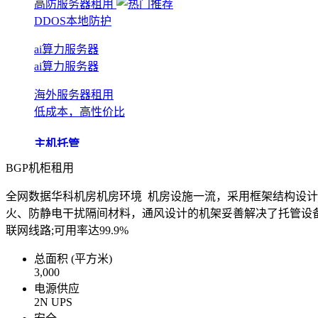
高防服务器租用
DDOS本地防护
ai算力服务器
ai算力服务器
海外服务器租用
低成本，高性价比
主机托管
BGP机柜租用
BGP机房托管
实现全网互联互通
全网数据华科机房机房环境 机房设施一流，采用框架结构设计，
火、防静电干扰隔间材料，通风设计的机架妥善解决了托管设备的
电信机房托管
联网线路;可用率达99.9%
运营商直营机房
总面积 (平方米)
AI算力托管
3,000
低成本算力机房
电源供应
2N UPS
移动机房托管