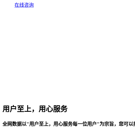
华南电信机房
在线咨询
深圳南山沙河机房
电信五星级标准建设
华南双线机房
深圳龙华清湖机房
FIL/CHIA/BZZ首选机房
深圳南山沙河机房
电信钻石五星级机房
深圳罗湖田心机房
海外机房
用户至上，用心服务
香港NTT机房
100G直连国际带宽
全网数据以"用户至上，用心服务每一位用户"为宗旨，您可
美国数据中心机房