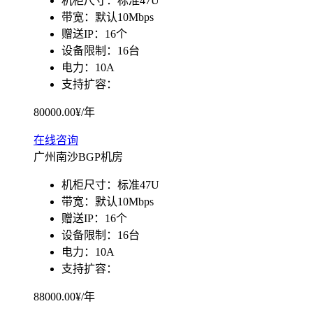
机柜尺寸：
标准47U
带宽：
默认10Mbps
SD-WAN
赠送IP：
16个
智能盒子即买即用
设备限制：
16台
全球加速服务
电力：
10A
定制跨境加速
支持扩容：
80000.00
¥/年
数据中心
在线咨询
华南BGP机房
广州南沙BGP机房
深圳横岗电信机房
机柜尺寸：
标准47U
FIL/CHIA/BZZ首选机房
带宽：
默认10Mbps
赠送IP：
16个
深圳龙华观澜机房
设备限制：
16台
国家B+级机房
电力：
10A
广州天河信息港机房
支持扩容：
国家级的网络灾备数据中心
88000.00
¥/年