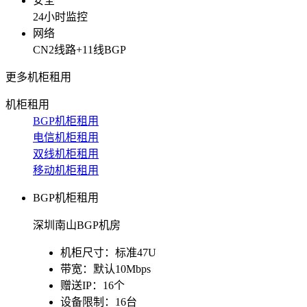
安全
贴心的服务
24小时监控
网络
机柜租用
CN2线路+11线BGP
BGP机柜租用
更多机柜租用
自建T4级别数据中心
机柜租用
双线机柜租用
BGP机柜租用
电信联通双线数据中心
电信机柜租用
双线机柜租用
电信机柜租用
移动机柜租用
电信直营数据中心
BGP机柜租用
移动机柜租用
移动T4级数据中心
深圳南山BGP机房
增值服务
机柜尺寸：
标准47U
带宽：
默认10Mbps
企业邮局
赠送IP：
16个
权威安全认证
设备限制：
16台