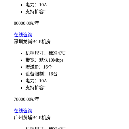
电力：
10A
数据备份
支持扩容：
快照备份灵活多变
80000.00
¥/年
SSL证书
确保信息的安全性
在线咨询
深圳龙岗BGP机房
专线上网
企业专线上网
机柜尺寸：
标准47U
带宽：
默认10Mbps
云计算
赠送IP：
16个
设备限制：
16台
安全防护
电力：
10A
全球分布式防御
支持扩容：
混合云
78000.00
¥/年
快速部署组网
在线咨询
超融合
广州黄埔BGP机房
大企业首选