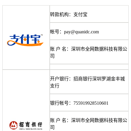
权威安全认证
转款机构：支付宝
数据备份
快照备份灵活多变
帐号：
pay@quanidc.com
SSL证书
确保信息的安全性
账
户
名：深圳市全网数据科技有限公
专线上网
司
企业专线上网
云计算
开户银行：招商银行深圳罗湖金丰城
安全防护
支行
全球分布式防御
银行帐号：
755919928510601
混合云
快速部署组网
账
户
名：深圳市全网数据科技有限公
超融合
司