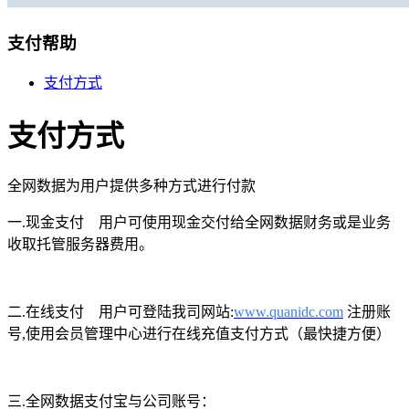
移动机房托管
贴心的服务
支付帮助
机柜租用
支付方式
BGP机柜租用
支付方式
自建T4级别数据中心
双线机柜租用
全网数据为用户提供多种方式进行付款
电信联通双线数据中心
一.现金支付 用户可使用现金交付给全网数据财务或是业务
电信机柜租用
收取托管服务器费用。
电信直营数据中心
移动机柜租用
二.在线支付 用户可登陆我司网站:
www.
quanidc.com
注册账
移动T4级数据中心
号,使用会员管理中心进行在线充值支付方式（最快捷方便）
增值服务
企业邮局
三.全网数据支付宝与公司账号：