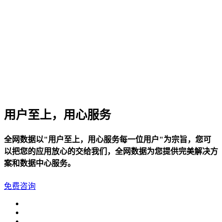
华南电信机房
深圳南山沙河机房
电信五星级标准建设
华南双线机房
深圳龙华清湖机房
FIL/CHIA/BZZ首选机房
用户至上，用心服务
深圳南山沙河机房
电信钻石五星级机房
全网数据以"用户至上，用心服务每一位用户"为宗旨，您可
以把您的应用放心的交给我们，全网数据为您提供完美解决方
深圳罗湖田心机房
案和数据中心服务。
海外机房
免费咨询
香港NTT机房
100G直连国际带宽