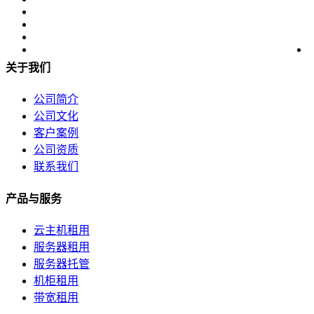
美国数据中心机房
全美硬防最高的机房
解决方案
关于我们
电子商务类解决方案
公司简介
公司文化
综合门户类解决方案
客户案例
公司资质
政府媒体类解决方案
联系我们
游戏解决方案
产品与服务
负载均衡解决方案
云主机租用
服务器租用
专线接入服务方案
服务器托管
机柜租用
互联网金融解决方案
带宽租用