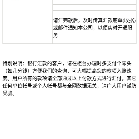
大企业首选
SD-WAN
请汇完款后，及时传真汇款底单
(
收据
)
智能盒子即买即用
或邮件通知本公司，以便实时开通服
务
全球加速服务
定制跨境加速
数据中心
特别说明：银行汇款的客户，请在柜台办理时多支付个零头
（如几分钱）方便我们的查询，可大幅提高您的款项入账速
华南BGP机房
度。用户所有的款项请全部通过以上付款方式进行汇付，其它
任何单位帐号或个人帐号都与全网数据无关，请广大用户谨防
深圳横岗电信机房
受骗。
FIL/CHIA/BZZ首选机房
深圳龙华观澜机房
国家B+级机房
广州天河信息港机房
国家级的网络灾备数据中心