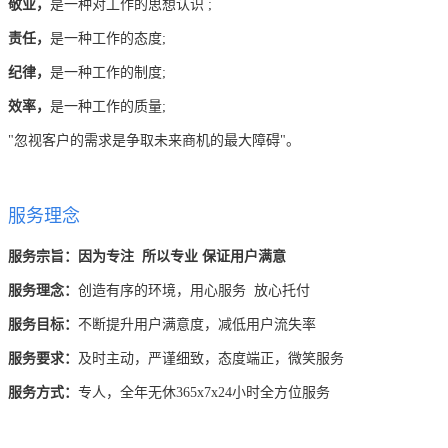
大企业首选
敬业，
是一种对工作的思想认识 ;
责任，
是一种工作的态度;
SD-WAN
纪律，
是一种工作的制度;
智能盒子即买即用
效率，
是一种工作的质量;
全球加速服务
"忽视客户的需求是争取未来商机的最大障碍"。
定制跨境加速
数据中心
服务理念
华南BGP机房
服务宗旨：因为专注 所以专业 保证用户满意
深圳横岗电信机房
服务理念：
创造有序的环境，用心服务 放心托付
FIL/CHIA/BZZ首选机房
服务目标：
不断提升用户满意度，减低用户流失率
深圳龙华观澜机房
服务要求：
及时主动，严谨细致，态度端正，微笑服务
国家B+级机房
服务方式：
专人，
全年无休365
x7
x24
小时全方位服务
广州天河信息港机房
国家级的网络灾备数据中心