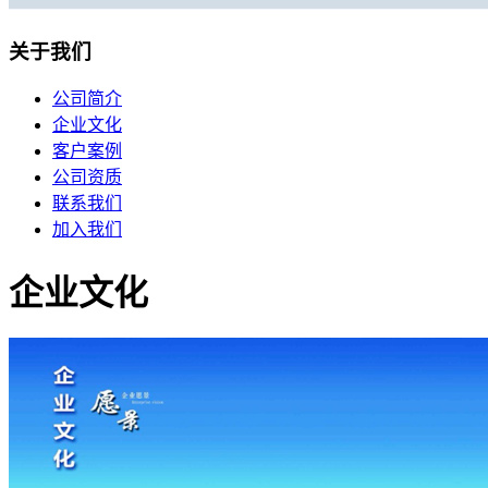
移动机房托管
贴心的服务
关于我们
机柜租用
公司简介
企业文化
BGP机柜租用
客户案例
自建T4级别数据中心
公司资质
联系我们
双线机柜租用
加入我们
电信联通双线数据中心
电信机柜租用
企业文化
电信直营数据中心
移动机柜租用
移动T4级数据中心
增值服务
企业邮局