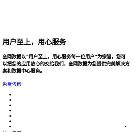
美国数据中心机房
全美硬防最高的机房
解决方案
电子商务类解决方案
用户至上，用心服务
综合门户类解决方案
全网数据以"用户至上，用心服务每一位用户"为宗旨，您可
以把您的应用放心的交给我们，全网数据为您提供完美解决方
政府媒体类解决方案
案和数据中心服务。
游戏解决方案
免费咨询
负载均衡解决方案
专线接入服务方案
互联网金融解决方案