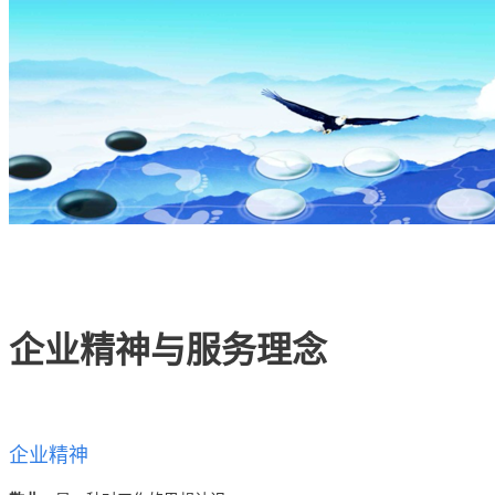
权威安全认证
数据备份
快照备份灵活多变
SSL证书
确保信息的安全性
专线上网
企业专线上网
云计算
安全防护
企业精神与服务理念
全球分布式防御
混合云
快速部署组网
企业精神
超融合