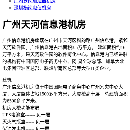
广州萝岗加速器机房
权威安全认证
深圳横岗电信机房
数据备份
广州天河信息港机房
快照备份灵活多变
SSL证书
广州信息港机房座落在广州市天河区科韵路广州信息港，紧邻
确保信息的安全性
天河软件园。广州信息港占地面积3.5万平方， 建筑面积约16
专线上网
万平方米，是天河软件园的软件孵化中心。信息港内已经进驻
企业专线上网
的机构有中国国际电子商务中心、网 易全球总部、加拿大北
电集团亚洲区总部、联想华南区总部等大型IT类企业。
云计算
建筑
安全防护
广州信息港机房位于中国国际电子商务中心广州冗灾中心大
全球分布式防御
厦，大厦整体占地
1500
多平方米，大厦楼高十层，总建筑面积
为
8500
多平方米。
混合云
机房大楼功能布局
快速部署组网
UPS
电池室
-------
负一层
灭火气瓶室
------
负一层
超融合
柴油发电机
------
负一层