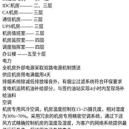
大企业首选
IDC
机房
---------
二、三层
CA
机房
----------
三层
SD-WAN
通信机房
--------
三层
智能盒子即买即用
UPS
机房
---------
三层
机房值班室
------
三层
全球加速服务
机房监控室
------
四层
定制跨境加速
调度指挥室
------
四层
办公楼
-------
五至十层
数据中心
电力
华南BGP机房
全机房外部电源采取双路电源机制馈送
供应机房用电满载用
4
天
深圳横岗电信机房
排烟系统除减低排放噪音外，有烟尘过滤系统符合环保要求
FIL/CHIA/BZZ首选机房
发电机运转机油补给部分，与签约油站实现
4
小时内至现场补
给油料
深圳龙华观澜机房
空调
国家B+级机房
机房专用风冷空调，机房温度控制在
15~25
摄氏度，相对湿度
为
30%~70%
。采用冗余的机房专用精密空调系统，通过下送
广州天河信息港机房
风方式精确控制机房的温度及湿度，为客户的网络系统提供最
国家级的网络灾备数据中心