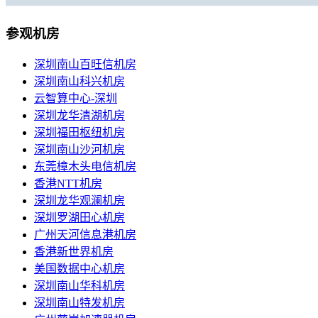
移动机房托管
贴心的服务
参观机房
机柜租用
深圳南山百旺信机房
深圳南山科兴机房
BGP机柜租用
云智算中心-深圳
自建T4级别数据中心
深圳龙华清湖机房
深圳福田枢纽机房
双线机柜租用
深圳南山沙河机房
电信联通双线数据中心
东莞樟木头电信机房
电信机柜租用
香港NTT机房
电信直营数据中心
深圳龙华观澜机房
深圳罗湖田心机房
移动机柜租用
广州天河信息港机房
移动T4级数据中心
香港新世界机房
美国数据中心机房
增值服务
深圳南山华科机房
深圳南山特发机房
企业邮局