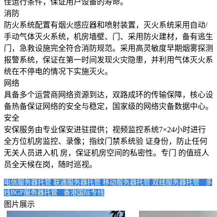
佳运行条件，保证用户设备的寿命。
消防
华南电信机房
防火系统配置有烟火感应器和喷射装置，灭火系统采用自动
/
深圳南山沙河机房
手动气体灭火系统，机房墙壁、门、采用防火建材，备有逃生
电信五星级标准建设
门，急救设施完全符合消防规范。采用高灵敏度早期烟雾探测
报警系统，保证在第一时间发现火灾隐患，并利用气体灭火系
华南双线机房
统在不停电的情况下实施灭火。
网络
深圳龙华清湖机房
具备多个运营商网络资源到达，双路成环的传输保障，核心设
FIL/CHIA/BZZ首选机房
备热备保证网络的安全与稳定，国家级的网络灾备数据中心。
安全
深圳南山沙河机房
安保服务由专业保安进驻提供；视频监控系统
7×24
小时进行
电信钻石五星级机房
全方位机房监控、录像；指纹门禁系统验 证身份，防止任何
无关人员进入机 房，保证机房空间的私密性。专门 的值班人
深圳罗湖田心机房
员全天候在岗，随时巡视。
海外机房
电信服务器托管
联通服务器托管
移动服务器托管
双线服务器托管 多
线BGP服务器托管 香港国际专线
香港NTT机房
图片展示
100G直连国际带宽