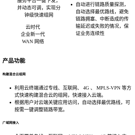
服务平台一键下发，
权威安全认证
自动进行链路质量探测，
并动态可调，实现分
自动选择最优路线，避免
钟级快速组网
数据备份
链路拥塞、中断造成的传
快照备份灵活多变
输延迟或失败的情况，保
云时代
证业务连续性
企业新一代
SSL证书
WAN 网络
确保信息的安全性
专线上网
产品功能
企业专线上网
云计算
构建混合云组网
安全防护
利用云终端通过专线、互联网、 4G 、 MPLS-VPN 等方
全球分布式防御
式快速构建混合云的组网，快速接入云端。
根据用户对云端关键应用访问，自动选择最优路线，可
混合云
按需一键调整链路带宽。
快速部署组网
广域网接入
超融合