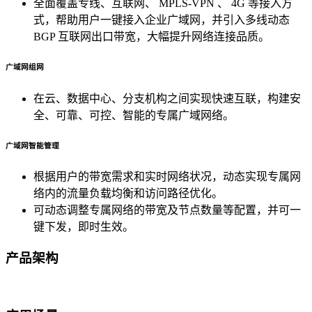
全面覆盖专线、互联网、
MPLS-VPN
、
4G
等接入方
大企业首选
式，帮助用户一键接入企业广域网，并引入多线动态
SD-WAN
BGP
互联网出口带宽，大幅提升网络连接品质。
智能盒子即买即用
广域网组网
全球加速服务
在云、数据中心、分支机构之间实现快速互联，构建安
定制跨境加速
全、可靠、可控、智能的专属广域网络。
数据中心
广域网智能管理
华南BGP机房
根据用户的带宽需求和实时网络状况，动态实现专属网
络内的流量负载均衡和访问路径优化。
深圳横岗电信机房
可动态调整专属网络的带宽及节点数量等配置，并可一
FIL/CHIA/BZZ首选机房
键下发，即时生效。
深圳龙华观澜机房
国家B+级机房
产品架构
广州天河信息港机房
国家级的网络灾备数据中心