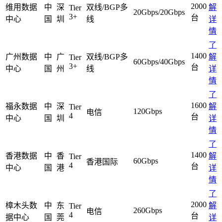
2000
维用数据
中
深
双线/BGP多
解
Tier
美国数据中心机房
20Gbps/20Gbps
3+
台
中心
国
圳
线
详
全美硬防最高的机房
情
解决方案
了
1400
广州数据
中
广
双线/BGP多
解
Tier
60Gbps/40Gbps
电子商务类解决方案
3+
台
中心
国
州
线
详
情
综合门户类解决方案
了
1600
福永数据
中
深
解
Tier
政府媒体类解决方案
120Gbps
电信
4
台
中心
国
圳
详
情
游戏解决方案
了
负载均衡解决方案
1400
香港数据
中
香
解
Tier
60Gbps
香港国际
4
台
中心
国
港
详
专线接入服务方案
情
了
互联网金融解决方案
2000
樟木头数
中
东
解
Tier
260Gbps
电信
4
台
据中心
国
莞
详