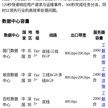
大企业首选
120秒快速响应用户请求与运维事件，300秒完成任务分派，同
时以领先行业的高效率处理问题。
SD-WAN
智能盒子即买即用
数据中心容量
全球加速服务
国
地
等
服务器
定制跨境加速
数据中心
线路
出口带宽
家
区
级
容量
了
数据中心
(current)
2000
国门数据
中
北
解
Tier
双线/三线
80Gbps/20Gbps
3+
台
BGP
华南BGP机房
中心
国
京
详
情
深圳横岗电信机房
了
FIL/CHIA/BZZ首选机房
2400
坂田数据
中
深
三线BGP/多
解
Tier
80Gbps/20Gbps
3+
台
中心
国
圳
线BGP
详
深圳龙华观澜机房
情
国家B+级机房
了
广州天河信息港机房
2000
百旺数据
中
深
解
Tier
40Gbps
双线
3+
国家级的网络灾备数据中心
台
中心
国
圳
详