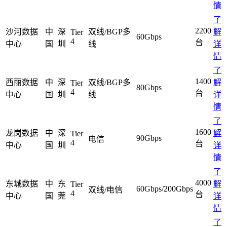
情
华南电信机房
了
2200
沙河数据
中
深
双线/BGP多
解
Tier
60Gbps
深圳南山沙河机房
4
台
中心
国
圳
线
详
电信五星级标准建设
情
了
华南双线机房
1400
西丽数据
中
深
双线/BGP多
解
Tier
80Gbps
4
台
中心
国
圳
线
详
深圳龙华清湖机房
情
FIL/CHIA/BZZ首选机房
了
深圳南山沙河机房
1600
龙岗数据
中
深
解
Tier
90Gbps
电信
电信钻石五星级机房
4
台
中心
国
圳
详
情
深圳罗湖田心机房
了
4000
海外机房
东城数据
中
东
解
Tier
60Gbps/200Gbps
双线/电信
4
台
中心
国
莞
详
香港NTT机房
情
100G直连国际带宽
了