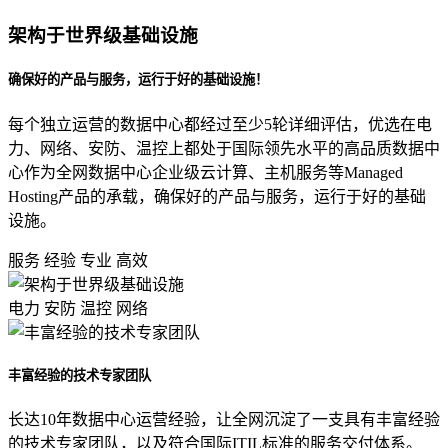
权威安全认证
架构于世界级基础设施
数据备份
快照备份灵活多变
确保好的产品与服务，运行于好的基础设施！
SSL证书
每个独立运营的数据中心都经过至少5轮详细评估，优选在电
确保信息的安全性
力、网络、安防、温控上都处于国际领先水平的高品质数据中
心作为全网数据中心企业级云计算、主机服务等Managed
专线上网
Hosting产品的承载，确保好的产品与服务，运行于好的基础
企业专线上网
设施。
云计算
服务
经验
专业
高效
安全防护
电力
安防
温控
网络
全球分布式防御
混合云
丰富经验的技术专家团队
快速部署组网
长达10年数据中心运营经验，让全网沉淀了一支具有丰富经验
超融合
的技术专家团队，以及符合国际ITIL标准的服务交付体系。