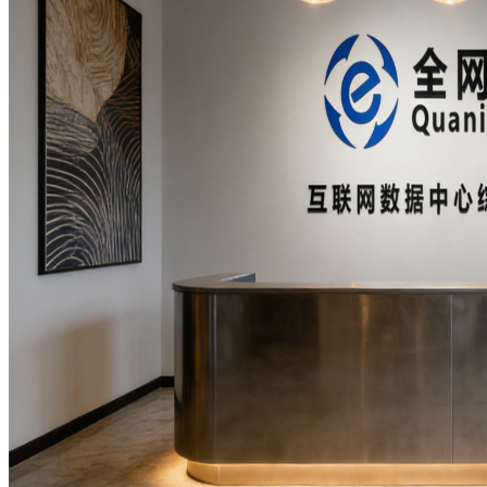
权威安全认证
数据备份
快照备份灵活多变
SSL证书
确保信息的安全性
专线上网
企业专线上网
云计算
安全防护
全球分布式防御
混合云
快速部署组网
超融合