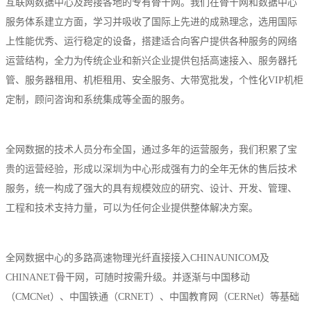
互联网数据中心及跨接各地的专有骨干网。我们在骨干网和数据中心
华南电信机房
服务体系建立方面，学习并吸收了国际上先进的成熟理念，选用国际
上性能优秀、运行稳定的设备，搭建适合向客户提供各种服务的网络
深圳南山沙河机房
运营结构，全力为传统企业和新兴企业提供包括高速接入、服务器托
电信五星级标准建设
管、服务器租用、机柜租用、安全服务、大带宽批发，个性化VIP机柜
华南双线机房
定制，顾问咨询和系统集成等全面的服务。
深圳龙华清湖机房
FIL/CHIA/BZZ首选机房
全网数据的技术人员分布全国，通过多年的运营服务，我们积累了宝
贵的运营经验，形成以深圳为中心形成强有力的全年无休的售后技术
深圳南山沙河机房
服务，统一构成了强大的具有规模效应的研究、设计、开发、管理、
电信钻石五星级机房
工程和技术支持力量，可以为任何企业提供整体解决方案。
深圳罗湖田心机房
海外机房
全网数据中心的多路高速物理光纤直接接入CHINAUNICOM及
CHINANET骨干网，可随时按需升级。并逐渐与中国移动
香港NTT机房
（CMCNet）、中国铁通（CRNET）、中国教育网（CERNet）等基础
100G直连国际带宽