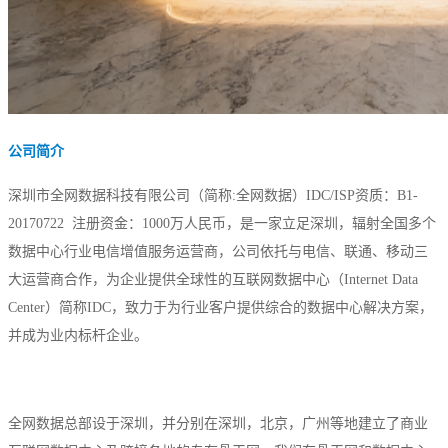
大企业首选
SD-WAN
智能盒子即买即用
全球加速服务
定制跨境加速
公司简介
数据中心
深圳市全网数据科技有限公司（简称:全网数据）IDC/ISP资质：B1-
20170722 注册资金：1000万人民币，是一家立足深圳，辐射全国多个
华南BGP机房
数据中心行业电信增值服务运营商，公司依托与电信、联通、移动三
深圳横岗电信机房
大运营商合作，为企业提供全球性的互联网数据中心（Internet Data
FIL/CHIA/BZZ首选机房
Center）简称IDC，致力于为行业客户提供综合的数据中心解决方案，
并成为业内标杆企业。
深圳龙华观澜机房
国家B+级机房
广州天河信息港机房
全网数据总部设于深圳，并分别在深圳，北京，广州等地建立了商业
国家级的网络灾备数据中心