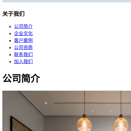
移动机房托管
贴心的服务
关于我们
机柜租用
公司简介
企业文化
BGP机柜租用
客户案例
自建T4级别数据中心
公司资质
联系我们
双线机柜租用
加入我们
电信联通双线数据中心
电信机柜租用
公司简介
电信直营数据中心
移动机柜租用
移动T4级数据中心
增值服务
企业邮局