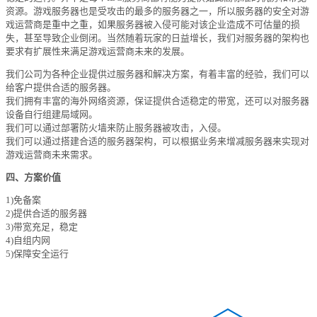
大企业首选
资源。游戏服务器也是受攻击的最多的服务器之一，所以服务器的安全对游
戏运营商是重中之重，如果服务器被入侵可能对该企业造成不可估量的损
SD-WAN
失，甚至导致企业倒闭。当然随着玩家的日益增长，我们对服务器的架构也
智能盒子即买即用
要求有扩展性来满足游戏运营商未来的发展。
我们公司为各种企业提供过服务器和解决方案，有着丰富的经验，我们可以
全球加速服务
给客户提供合适的服务器。
定制跨境加速
我们拥有丰富的海外网络资源，保证提供合适稳定的带宽，还可以对服务器
设备自行组建局域网。
我们可以通过部署防火墙来防止服务器被攻击，入侵。
数据中心
我们可以通过搭建合适的服务器架构，可以根据业务来增减服务器来实现对
游戏运营商未来需求。
华南BGP机房
四、方案价值
深圳横岗电信机房
1)免备案
FIL/CHIA/BZZ首选机房
2)提供合适的服务器
3)带宽充足，稳定
4)自组内网
深圳龙华观澜机房
5)保障安全运行
国家B+级机房
广州天河信息港机房
国家级的网络灾备数据中心