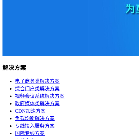
移动机房托管
贴心的服务
机柜租用
BGP机柜租用
自建T4级别数据中心
双线机柜租用
解决方案
电信联通双线数据中心
电信机柜租用
电子商务类解决方案
电信直营数据中心
综合门户类解决方案
视频会议系统解决方案
移动机柜租用
政府媒体类解决方案
移动T4级数据中心
CDN加速方案
负载均衡解决方案
增值服务
专线接入服务方案
国际专线方案
企业邮局