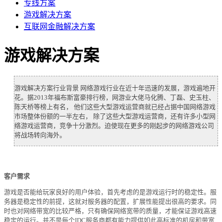
专线方案
权威安全认证
游戏解决方案
数据备份
互联网金融解决方案
快照备份灵活多变
游戏解决方案
SSL证书
确保信息的安全性
游戏解决方案行业背景 网络游戏行业在近十年迅速的发展，游戏遍地开
专线上网
花。据2013年福布斯富豪排行榜，网游业大佬马化腾、丁磊、史玉柱、
企业专线上网
陈天桥等榜上有名， 他们这些大型游戏运营商就已经占据中国网络游戏
市场整体份额的一半左右， 除了这些大型游戏运营商，还有许多小型网
云计算
络游戏运营商，竞争十分激烈。迫使现在更多的刚起步的网络游戏公司
将战场转向海外。
安全防护
全球分布式防御
客户需求
混合云
快速部署组网
游戏是否能给玩家良好的用户体验，首先考虑的是游戏运行时的稳定性。服
务器是稳定性的前提，这就对服务器的配置，扩展性能提出很高的要求。同
时也对网络带宽的比较严格，只有确保网络宽带的质量，才能保证游戏高速
超融合
稳定的运行。并不是每个IDC服务商都有能力提供如此高标准的机房和带宽