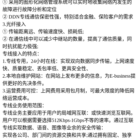
大企业首选
① 采用的图形化网络管理系统可以实时地收集网络内发生的
故障进行故障分析和定位
SD-WAN
② DDN专线通信保密性强，特别适合金融、保险客户的需求
智能盒子即买即用
3.光纤接入
① 传输距离远、传输速度快、损耗低;
全球加速服务
② 在通信线中可以减少中继站的数量，提高了通信质量，同
定制跨境加速
时抗扰能力极强;
专线接入的特点：
数据中心
1.专线专用，24小时在线：实现双向数据同步传输，上网速度
快、质量稳定、丢包率低、更具安全性、
华南BGP机房
2.本地自维护网站：在网站上发布更多的信息，为E-business提
供更好的先决条件。
深圳横岗电信机房
3.运营费用可控：上网费用采用包月制，可最大限度的降低网
FIL/CHIA/BZZ首选机房
络运营成本。
深圳龙华观澜机房
专线业务使用范围：
国家B+级机房
专线业务主要应用于用户的局域网互联：或快速浏览互联网。
用户可以根据需要选择512Kbps-1Gbps不等的速率。通过互联
广州天河信息港机房
专线实现数据、语音、图像等业余的安全传输：
国家级的网络灾备数据中心
实现各公司、部门间的资源交换和共享;通过拥有固定、独享