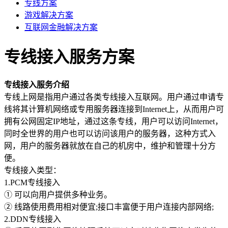
专线方案
权威安全认证
游戏解决方案
数据备份
互联网金融解决方案
快照备份灵活多变
专线接入服务方案
SSL证书
确保信息的安全性
专线接入服务介绍
专线上网
专线上网是指用户通过各类专线接入互联网。用户通过申请专
企业专线上网
线将其计算机网络或专用服务器连接到Internet上，从而用户可
拥有公网固定IP地址，通过这条专线，用户可以访问Internet，
云计算
同时全世界的用户也可以访问该用户的服务器，这种方式入
网，用户的服务器就放在自己的机房中，维护和管理十分方
安全防护
便。
全球分布式防御
专线接入类型：
1.PCM专线接入
混合云
① 可以向用户提供多种业务。
快速部署组网
② 线路使用费用相对便宜;接口丰富便于用户连接内部网络;
超融合
2.DDN专线接入