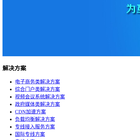
移动机房托管
贴心的服务
机柜租用
BGP机柜租用
自建T4级别数据中心
双线机柜租用
解决方案
电信联通双线数据中心
电信机柜租用
电子商务类解决方案
电信直营数据中心
综合门户类解决方案
视频会议系统解决方案
移动机柜租用
政府媒体类解决方案
移动T4级数据中心
CDN加速方案
负载均衡解决方案
增值服务
专线接入服务方案
国际专线方案
企业邮局