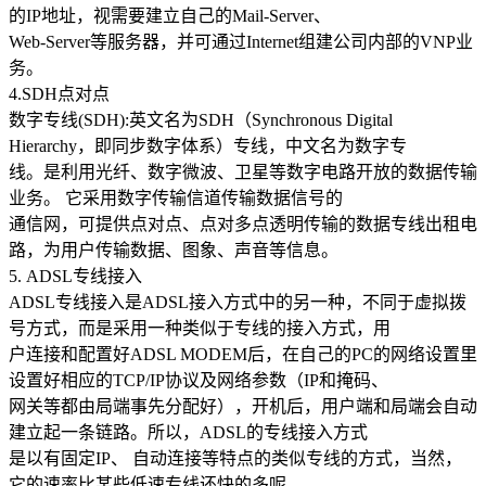
的IP地址，视需要建立自己的Mail-Server、
华南电信机房
Web-Server等服务器，并可通过Internet组建公司内部的VNP业
务。
深圳南山沙河机房
4.SDH点对点
电信五星级标准建设
数字专线(SDH):英文名为SDH（Synchronous Digital
Hierarchy，即同步数字体系）专线，中文名为数字专
华南双线机房
线。是利用光纤、数字微波、卫星等数字电路开放的数据传输
业务。 它采用数字传输信道传输数据信号的
深圳龙华清湖机房
通信网，可提供点对点、点对多点透明传输的数据专线出租电
FIL/CHIA/BZZ首选机房
路，为用户传输数据、图象、声音等信息。
深圳南山沙河机房
5. ADSL专线接入
电信钻石五星级机房
ADSL专线接入是ADSL接入方式中的另一种，不同于虚拟拨
号方式，而是采用一种类似于专线的接入方式，用
深圳罗湖田心机房
户连接和配置好ADSL MODEM后，在自己的PC的网络设置里
设置好相应的TCP/IP协议及网络参数（IP和掩码、
海外机房
网关等都由局端事先分配好），开机后，用户端和局端会自动
建立起一条链路。所以，ADSL的专线接入方式
香港NTT机房
是以有固定IP、 自动连接等特点的类似专线的方式，当然，
100G直连国际带宽
它的速率比某些低速专线还快的多呢。