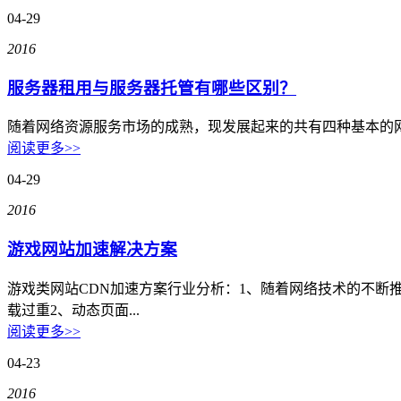
04-29
SD-WAN
智能盒子即买即用
2016
全球加速服务
服务器租用与服务器托管有哪些区别？
定制跨境加速
随着网络资源服务市场的成熟，现发展起来的共有四种基本的
数据中心
阅读更多>>
04-29
华南BGP机房
2016
深圳横岗电信机房
游戏网站加速解决方案
FIL/CHIA/BZZ首选机房
深圳龙华观澜机房
游戏类网站CDN加速方案行业分析：1、随着网络技术的不
国家B+级机房
载过重2、动态页面...
阅读更多>>
广州天河信息港机房
04-23
国家级的网络灾备数据中心
2016