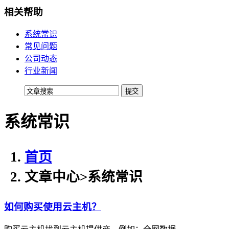
贴心的服务
相关帮助
机柜租用
系统常识
常见问题
BGP机柜租用
公司动态
自建T4级别数据中心
行业新闻
双线机柜租用
电信联通双线数据中心
系统常识
电信机柜租用
电信直营数据中心
移动机柜租用
首页
移动T4级数据中心
文章中心
>
系统常识
增值服务
如何购买使用云主机？
企业邮局
权威安全认证