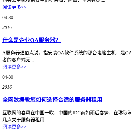
购买云主机找到云主机提供商，例如：全网数据,...
阅读更多>>
数据备份
快照备份灵活多变
04-30
SSL证书
2016
确保信息的安全性
什么是企业OA服务器？
专线上网
企业专线上网
A服务器通俗点说，指安装OA软件系统的那台电脑主机，是OA
者的客户端无...
云计算
阅读更多>>
04-30
安全防护
全球分布式防御
2016
混合云
全网数据教您如何选择合适的服务器租用
快速部署组网
互联网的春风在中国一吹，中国的IDC商如雨后春笋，在琳
超融合
几点关于服务器租用...
大企业首选
阅读更多>>