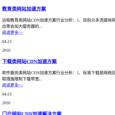
华南电信机房
教育类网站加速方案
深圳南山沙河机房
电信五星级标准建设
远程教育类网站CDN加速方案行业分析：1、目前众多流媒体
出等会加大服务器的...
华南双线机房
阅读更多>>
04-23
深圳龙华清湖机房
FIL/CHIA/BZZ首选机房
2016
深圳南山沙河机房
下载类网站CDN加速方案
电信钻石五星级机房
软件服务类网站CDN加速方案行业分析：1、标准下载是网
深圳罗湖田心机房
取措施限制下载带宽...
阅读更多>>
海外机房
04-23
香港NTT机房
2016
100G直连国际带宽
门户网站CDN加速解决方案
美国数据中心机房