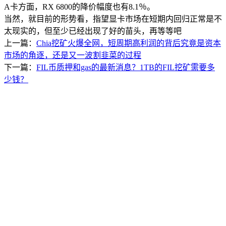
A卡方面，RX 6800的降价幅度也有8.1％。
美国数据中心机房
当然，就目前的形势看，指望显卡市场在短期内回归正常是不
全美硬防最高的机房
太现实的，但至少已经出现了好的苗头，再等等吧
上一篇：
Chia挖矿火爆全网，短周期高利润的背后究竟是资本
解决方案
市场的角逐，还是又一波割韭菜的过程
电子商务类解决方案
下一篇：
FIL币质押和gas的最新消息？1TB的FIL挖矿需要多
少钱？
综合门户类解决方案
政府媒体类解决方案
游戏解决方案
负载均衡解决方案
专线接入服务方案
互联网金融解决方案