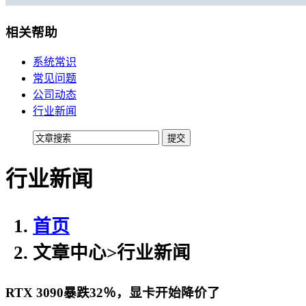
移动机房托管
贴心的服务
相关帮助
机柜租用
系统常识
常见问题
BGP机柜租用
公司动态
自建T4级别数据中心
行业新闻
双线机柜租用
电信联通双线数据中心
行业新闻
电信机柜租用
电信直营数据中心
移动机柜租用
首页
移动T4级数据中心
文章中心
>
行业新闻
增值服务
RTX 3090暴跌32％，显卡开始降价了
企业邮局