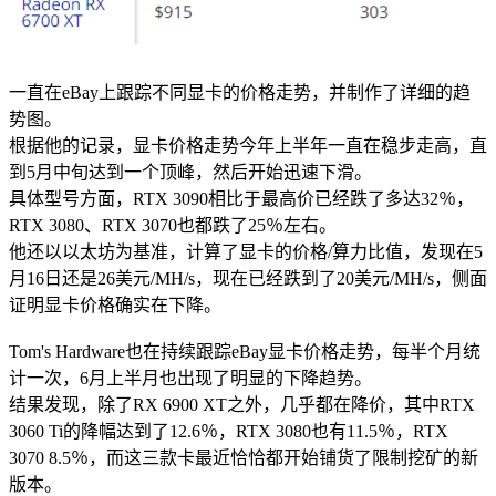
华南电信机房
深圳南山沙河机房
一直在eBay上跟踪不同显卡的价格走势，并制作了详细的趋
电信五星级标准建设
势图。
根据他的记录，显卡价格走势今年上半年一直在稳步走高，直
华南双线机房
到5月中旬达到一个顶峰，然后开始迅速下滑。
具体型号方面，RTX 3090相比于最高价已经跌了多达32％，
深圳龙华清湖机房
RTX 3080、RTX 3070也都跌了25％左右。
FIL/CHIA/BZZ首选机房
他还以以太坊为基准，计算了显卡的价格/算力比值，发现在5
月16日还是26美元/MH/s，现在已经跌到了20美元/MH/s，侧面
深圳南山沙河机房
证明显卡价格确实在下降。
电信钻石五星级机房
深圳罗湖田心机房
Tom's Hardware也在持续跟踪eBay显卡价格走势，每半个月统
计一次，6月上半月也出现了明显的下降趋势。
海外机房
结果发现，除了RX 6900 XT之外，几乎都在降价，其中RTX
3060 Ti的降幅达到了12.6％，RTX 3080也有11.5％，RTX
香港NTT机房
3070 8.5％，而这三款卡最近恰恰都开始铺货了限制挖矿的新
100G直连国际带宽
版本。