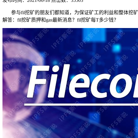
发布时间：2021-06-18 点击数：35503
数据备份
参与fil挖矿的朋友们都知道，为保证矿工的利益和整体挖矿环境
快照备份灵活多变
解答：fil挖矿质押和gas最新消息？fil挖矿每T多少钱？
SSL证书
确保信息的安全性
专线上网
企业专线上网
云计算
安全防护
全球分布式防御
混合云
快速部署组网
超融合
大企业首选