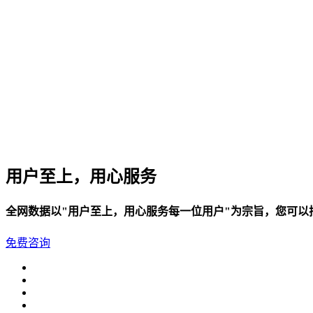
华南电信机房
深圳南山沙河机房
电信五星级标准建设
华南双线机房
深圳龙华清湖机房
FIL/CHIA/BZZ首选机房
深圳南山沙河机房
用户至上，用心服务
电信钻石五星级机房
深圳罗湖田心机房
全网数据以"用户至上，用心服务每一位用户"为宗旨，您可
海外机房
免费咨询
香港NTT机房
100G直连国际带宽
美国数据中心机房