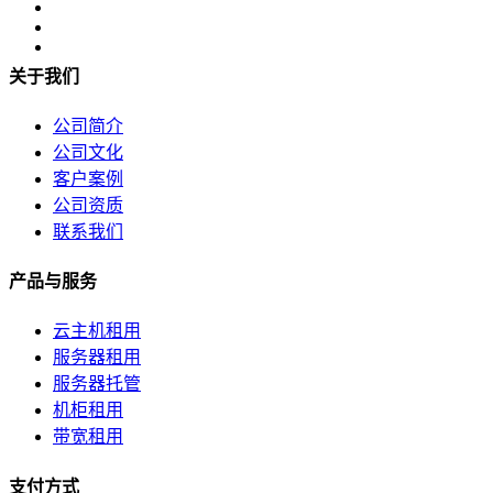
全美硬防最高的机房
解决方案
关于我们
电子商务类解决方案
公司简介
公司文化
综合门户类解决方案
客户案例
公司资质
政府媒体类解决方案
联系我们
游戏解决方案
产品与服务
负载均衡解决方案
云主机租用
服务器租用
专线接入服务方案
服务器托管
机柜租用
互联网金融解决方案
带宽租用
关于我们
支付方式