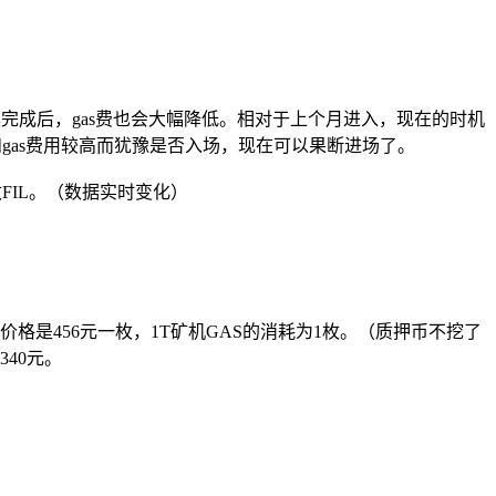
-13提案完成后，gas费也会大幅降低。相对于上个月进入，现在的时机
和gas费用较高而犹豫是否入场，现在可以果断进场了。
485枚FIL。（数据实时变化）
实时价格是456元一枚，1T矿机GAS的消耗为1枚。（质押币不挖了
340元。