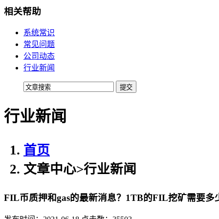
贴心的服务
相关帮助
机柜租用
系统常识
常见问题
BGP机柜租用
公司动态
自建T4级别数据中心
行业新闻
双线机柜租用
电信联通双线数据中心
行业新闻
电信机柜租用
电信直营数据中心
移动机柜租用
首页
移动T4级数据中心
文章中心
>
行业新闻
增值服务
FIL币质押和gas的最新消息？1TB的FIL挖矿需要
企业邮局
权威安全认证