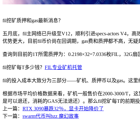
SD-WAN
智能盒子即买即用
fil挖矿质押和gas最新消息？
全球加速服务
五月底，fil主网络已升级至V12，顺利引进specs-actor
定制跨境加速
优势更大，目前fil币价尚在回调期，gas费和质押都不高，
数据中心
查询到目前的1T所需质押为：0.2198×32=7.0336枚FIL，32G扇
华南BGP机房
fil挖矿每T多少钱？
FIL专业矿机托管
深圳横岗电信机房
fil的投入成本大致分为三部分——矿机、质押币以及gas。这里
FIL/CHIA/BZZ首选机房
根据市场平均价格数据来看，矿机一般售价在2000-3000/T，
深圳龙华观澜机房
是可以退还，消耗的GAS无法退还）。那么fil挖矿每T的前期投入成本
国家B+级机房
上一篇：
RTX 3090暴跌32％，显卡开始降价了
下一篇：
swarm代币叫bzz 魔幻故事
广州天河信息港机房
国家级的网络灾备数据中心