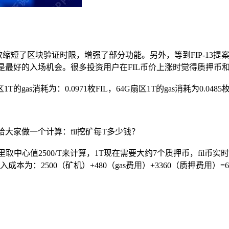
s V4，高效缩短了区块验证时限，增强了部分功能。另外，等到FIP
无疑是最好的入场机会。很多投资用户在FIL币价上涨时觉得质押币
区1T的gas消耗为：0.0971枚FIL，64G扇区1T的gas消耗为0.0
给大家做一个计算：fil挖矿每T多少钱？
这里取中心值2500/T来计算，1T现在需要大约7个质押币，fil币
为：2500（矿机）+480（gas费用）+3360（质押费用）=6