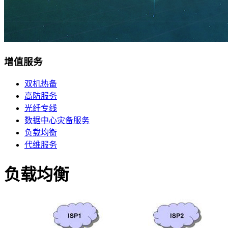
移动机房托管
贴心的服务
机柜租用
增值服务
BGP机柜租用
自建T4级别数据中心
双机热备
高防服务
双线机柜租用
光纤专线
电信联通双线数据中心
数据中心灾备服务
电信机柜租用
负载均衡
电信直营数据中心
代维服务
移动机柜租用
负载均衡
移动T4级数据中心
增值服务
企业邮局