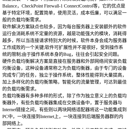
Balance，CheckPoint Firewall-1 ConnectControl等，它的优点是
美国数据中心机房
基于特定环境，配置简单，使用灵活，成本低廉，可以满足一
全美硬防最高的机房
般的负载均衡需求。
解决方案
软件解决方案缺点也较多，因为每台服务器上安装额外的软件
运行会消耗系统不定量的资源，越是功能强大的模块，消耗得
电子商务类解决方案
越多，所以当连接请求特别大的时候，软件本身会成为服务器
工作成败的一个关键;软件可扩展性并不是很好，受到操作系
综合门户类解决方案
统的限制;由于操作系统本身的Bug，往往会引起安全问题。
硬件负载均衡解决方案是直接在服务器和外部网络间安装负载
政府媒体类解决方案
均衡设备，这种设备通常称之为负载均衡器，由于专门的设备
完成专门的任务，独立于操作系统，整体性能得到大量提高，
游戏解决方案
加上多样化的负载均衡策略，智能化的流量管理，可达到最佳
的负载均衡需求。
负载均衡解决方案
负载均衡器有多种多样的形式，除了作为独立意义上的负载均
衡器外，有些负载均衡器集成在交换设备中，置于服务器与
专线接入服务方案
Internet链接之间，有些则以两块网络适配器将这一功能集成到
互联网金融解决方案
PC中，一块连接到Internet上，一块连接到后端服务器群的内
部网络上。