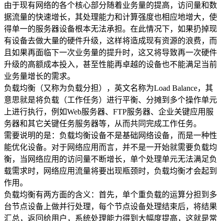
大企业首选
由于现有网络的各个核心部分随着业务量的提高，访问量和数
据流量的快速增长，其处理能力和计算强度也相应地增大，使
SD-WAN
得单一的服务器设备根本无法承担。在此情况下，如果扔掉现
智能盒子即买即用
有设备去做大量的硬件升级，这样将造成现有资源的浪费，而
且如果再面临下一次业务量的提升时，这又将导致再一次硬件
全球加速服务
升级的高额成本投入，甚至性能再卓越的设备也不能满足当前
定制跨境加速
业务量增长的需求。
负载均衡（又称为负载分担），英文名称为Load Balance，其
数据中心
意思就是将负载（工作任务）进行平衡、分摊到多个操作单元
上进行执行，例如Web服务器、FTP服务器、企业关键应用服
华南BGP机房
务器和其它关键任务服务器等，从而共同完成工作任务。
需要说明的是：负载均衡设备不是基础网络设备，而是一种性
深圳横岗电信机房
能优化设备。对于网络应用而言，并不是一开始就需要负载均
FIL/CHIA/BZZ首选机房
衡，当网络应用的访问量不断增长，单个处理单元无法满足负
深圳龙华观澜机房
载需求时，网络应用流量将要出现瓶颈时，负载均衡才会起到
国家B+级机房
作用。
负载均衡有两方面的含义：首先，单个重负载的运算分担到多
广州天河信息港机房
台节点设备上做并行处理，每个节点设备处理结束后，将结果
国家级的网络灾备数据中心
汇总，返回给用户，系统处理能力得到大幅度提高，这就是常