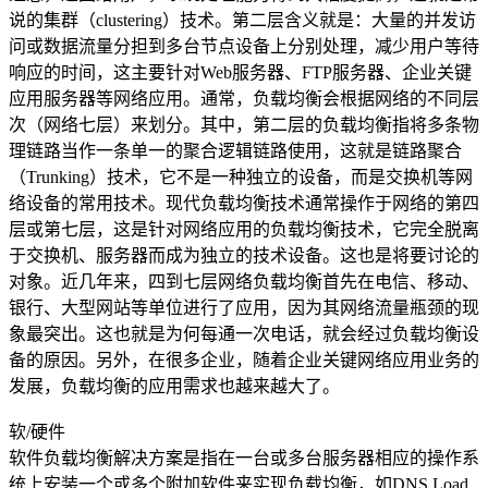
说的集群（clustering）技术。第二层含义就是：大量的并发访
华南电信机房
问或数据流量分担到多台节点设备上分别处理，减少用户等待
响应的时间，这主要针对Web服务器、FTP服务器、企业关键
深圳南山沙河机房
应用服务器等网络应用。通常，负载均衡会根据网络的不同层
电信五星级标准建设
次（网络七层）来划分。其中，第二层的负载均衡指将多条物
理链路当作一条单一的聚合逻辑链路使用，这就是链路聚合
华南双线机房
（Trunking）技术，它不是一种独立的设备，而是交换机等网
络设备的常用技术。现代负载均衡技术通常操作于网络的第四
深圳龙华清湖机房
层或第七层，这是针对网络应用的负载均衡技术，它完全脱离
FIL/CHIA/BZZ首选机房
于交换机、服务器而成为独立的技术设备。这也是将要讨论的
深圳南山沙河机房
对象。近几年来，四到七层网络负载均衡首先在电信、移动、
电信钻石五星级机房
银行、大型网站等单位进行了应用，因为其网络流量瓶颈的现
象最突出。这也就是为何每通一次电话，就会经过负载均衡设
深圳罗湖田心机房
备的原因。另外，在很多企业，随着企业关键网络应用业务的
发展，负载均衡的应用需求也越来越大了。
海外机房
软/硬件
香港NTT机房
软件负载均衡解决方案是指在一台或多台服务器相应的操作系
100G直连国际带宽
统上安装一个或多个附加软件来实现负载均衡，如DNS Load