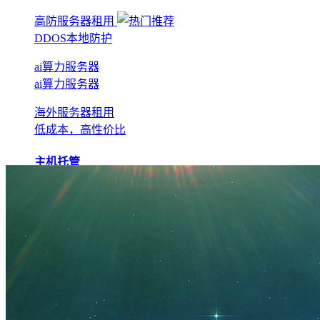
高防服务器租用
DDOS本地防护
ai算力服务器
ai算力服务器
海外服务器租用
低成本，高性价比
主机托管
BGP机房托管
实现全网互联互通
电信机房托管
运营商直营机房
AI算力托管
低成本算力机房