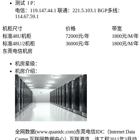
大企业首选
测试 I P：
电信：119.147.44.1 联通：221.5.103.1 BGP多线：
SD-WAN
114.67.59.1
智能盒子即买即用
机柜尺寸
价格
带宽
标准48U机柜
72000元/年
1800元/M/年
全球加速服务
标准48U/2机柜
36000元/年
1800元/M/年
定制跨境加速
东莞电信机房
数据中心
机房星级：
机房介绍：
华南BGP机房
深圳横岗电信机房
FIL/CHIA/BZZ首选机房
深圳龙华观澜机房
国家B+级机房
广州天河信息港机房
全网数据(www.quanidc.com)东莞电信IDC（Internet Data
国家级的网络灾备数据中心
Center 互联网数据中心）互联港湾，该工程2011年3月动