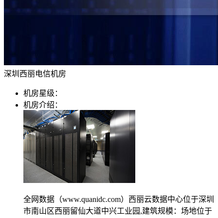
移动机房托管
贴心的服务
机柜租用
BGP机柜租用
深圳西丽电信机房
自建T4级别数据中心
机房星级：
双线机柜租用
机房介绍：
电信联通双线数据中心
电信机柜租用
电信直营数据中心
移动机柜租用
移动T4级数据中心
增值服务
全网数据（www.quanidc.com）西丽云数据中心位于深圳
市南山区西丽留仙大道中兴工业园,建筑规模：场地位于
企业邮局