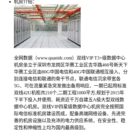
机房介绍：
美国数据中心机房
全美硬防最高的机房
解决方案
电子商务类解决方案
综合门户类解决方案
全网数据（www.quanidc.com）双线VIP T3+级数据中心
政府媒体类解决方案
机房坐立于深圳市龙岗区华赛工业区吉华路466号新天下
华赛工业区由80G中国电信和40G中国联通相互接入、分
游戏解决方案
别连接电信和联通的骨干节点，联通电信沉余带宽各
5G、可在流量紧急突发做出备用响应、一期已起用标准
负载均衡解决方案
双线42U机柜共210个,二期工程1000平方,规划于2015年
下半下投入并使用、耗资近千万自建五A级大型双线数
专线接入服务方案
据中心机房。双线VIP四星级数据中心机房完全按照国
际电信标准机房建设而成，配备高端网络设备、先进完
互联网金融解决方案
善的机房设施以及充沛的电力供应系统，在安全性、稳
定性和伸缩性上均为国内最高级别。