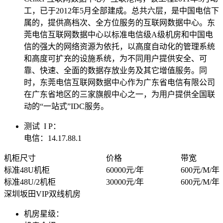
工，已于2012年5月全部建成。总共六层，是中国电信下
华南电信机房
属的，提供高档次、全方位服务的互联网数据中心。东
莞电信互联网数据中心以标准电信级A级机房和中国电
深圳南山沙河机房
信的强大的网络资源为依托，以高度自动化的管理系统
电信五星级标准建设
和高度可扩充的设施系统，为不同用户提供安全、可
靠、快速、全面的数据存放业务及其它增值服务。同
华南双线机房
时，东莞电信互联网数据中心作为广东省电信有限公司
深圳龙华清湖机房
在广东省地区的三家旗舰中心之一，为用户提供全国联
FIL/CHIA/BZZ首选机房
动的“一站式”IDC服务。
深圳南山沙河机房
测试 I P：
电信钻石五星级机房
电信：14.17.88.1
深圳罗湖田心机房
机柜尺寸
价格
带宽
标准48U机柜
60000元/年
600元/M/年
海外机房
标准48U/2机柜
30000元/年
600元/M/年
深圳坂田VIP双线机房
香港NTT机房
机房星级：
100G直连国际带宽