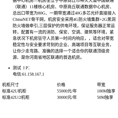
据中心机房—机房坐立于中原商丘市神火大道中国联通
（联通）11楼核心机房、中原商丘联通数据中心机房、
总出口带宽为80G、一期带宽通过40G多芯光纤直接接入
ChinaNET骨干网，机房安全采用4G防火墙集群+2G黑洞
防火墙做牵引,三层保护的供电环境，保证服务器正常运
转，配置有一流的消防、保安、空调、建筑等环境，紧
急状况下机房驻守人员第一时间内响应，，适合对带宽
稳定性与安全要求苛刻的企业、高端项目等互联业务，
让你少走弯路、准确的选择一个适合你的联通顶级资
源、是你河南省地区联通的首选机房。
测试 I P：
电信:61.158.167.1
机柜尺寸
价格
带宽
标准42U机柜
55000元/年
100M独享
标准42U/2机柜
30000元/年
50M独享