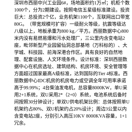
深圳市西丽中兴工业园6#，场地面积约1万㎡；机柜个数
权威安全认证
1000个，分为2期建设。按照电信五星级标准建设。投资
数据备份
巨大：总投资2个亿，业务机架1100个，互联网出口带宽
快照备份灵活多变
80G。（带宽规模可扩容）一级耐火等级，抗震等级达
八级以上，地板承重为800 kg／平方。西丽数据中心800
SSL证书
米内没有易燃易爆和污水处理厂，三公里内含变电站2
确保信息的安全性
座，毗邻新型产业园留仙洞总部基地（万科标的）、大
学城、科技园、前海深港合作区。具有良好的自然地
专线上网
理、配套设施、人文环境条件。设计标准：深圳西丽数
企业专线上网
据中心在机房选址、建筑结构、机房环境、安全管理等
云计算
方面超过国家最高A级标准，达到国际的Tier 4标准。西
丽数据中心IDC机房的机房电力或空调全年可用率承诺
安全防护
高于99.99%；4台柴油发电机，总容量8000KW，单U采
全球分布式防御
用2+1系统，双U采用2*（2+0）系统，电池系统后备时
间按照30分钟设计；单双U供电机架比例：总体按照单U
混合云
机架约占80%、双U机架约占20%设计；周边3公里以内
快速部署组网
含变电站2座，分别引入高压10KV 8000KVA容量，1+1
冗余。
超融合