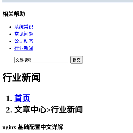
移动机房托管
贴心的服务
相关帮助
机柜租用
系统常识
常见问题
BGP机柜租用
公司动态
自建T4级别数据中心
行业新闻
双线机柜租用
电信联通双线数据中心
行业新闻
电信机柜租用
电信直营数据中心
移动机柜租用
首页
移动T4级数据中心
文章中心
>
行业新闻
增值服务
nginx 基础配置中文详解
企业邮局