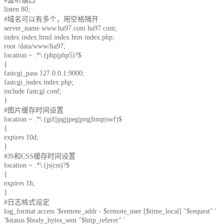
关于我们
#监听端口
listen 80;
#域名可以有多个，用空格隔开
公司简介
server_name www.ha97.com ha97.com;
index index.html index.htm index.php;
联系方式
root /data/www/ha97;
location ~ .*\.(php|php5)?$
{
加入我们
fastcgi_pass 127.0.0.1:9000;
fastcgi_index index.php;
企业文化
include fastcgi.conf;
}
#图片缓存时间设置
location ~ .*\.(gif|jpg|jpeg|png|bmp|swf)$
{
expires 10d;
}
#JS和CSS缓存时间设置
location ~ .*\.(js|css)?$
{
expires 1h;
}
#日志格式设定
log_format access '$remote_addr - $remote_user [$time_local] "$request" '
'$status $body_bytes_sent "$http_referer" '