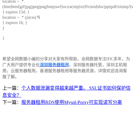
location ~ .*.
(htm|html|gif|jpg|jpeg|png|bmp|swf|ioc|rar|zip|txt|flv|mid|doc|ppt|pdf|xls|mp
{ expires 15d; }
location ~ .*.(js|css)?$
{ expires 1h; }
}
}
希望全网数据小编的分享对大家有所帮助，全网数据专注IDC多年，为
广大用户提供专业化
深圳服务器租用
，深圳服务器托管，深圳主机租
用，云服务器租用，香港服务器租用等服务器资源，详情欢迎咨询客
服了解。
上一篇：
个人数据泄漏变得越来越严重。 SSL证书如何保护信
息安全？
下一篇：
服务器租用RDS使用Mysql-Porxy可实现读写分离