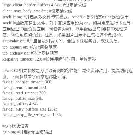
large_client_header_buffers 4 64k; #设定请求缓
华南电信机房
client_max_body_size 8m; #设定请求缓
sendfile on; #开启高效文件传输模式，sendfile指令指定nginx是否调用
深圳南山沙河机房
sendfile函数来输出文件，对于普通应用设为 on，如果用来进行下载等
电信五星级标准建设
应用磁盘IO重负载应用，可设置为off，以平衡磁盘与网络I/O处理速
度，降低系统的负载。注意：如果图片显示不正常把这个改成off。
autoindex on; #开启目录列表访问，合适下载服务器，默认关闭。
华南双线机房
tcp_nopush on; #防止网络阻塞
tcp_nodelay on; #防止网络阻塞
深圳龙华清湖机房
keepalive_timeout 120; #长连接超时时间，单位是秒
FIL/CHIA/BZZ首选机房
#FastCGI相关参数是为了改善网站的性能：减少资源占用，提高访问速
深圳南山沙河机房
度。下面参数看字面意思都能理解。
fastcgi_connect_timeout 300;
电信钻石五星级机房
fastcgi_send_timeout 300;
fastcgi_read_timeout 300;
深圳罗湖田心机房
fastcgi_buffer_size 64k;
fastcgi_buffers 4 64k;
海外机房
fastcgi_busy_buffers_size 128k;
fastcgi_temp_file_write_size 128k;
香港NTT机房
#gzip模块设置
100G直连国际带宽
gzip on; #开启gzip压缩输出