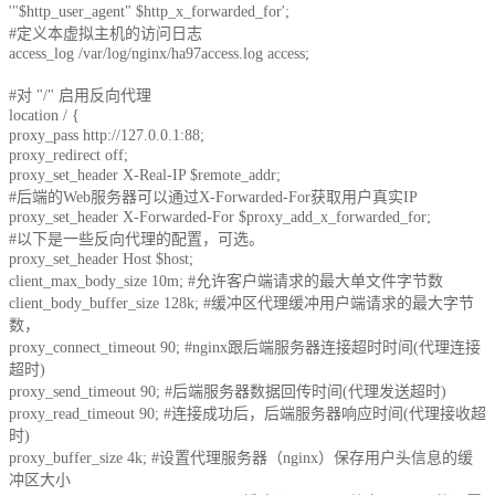
'"$http_user_agent" $http_x_forwarded_for';
#定义本虚拟主机的访问日志
access_log /var/log/nginx/ha97access.log access;
#对 "/" 启用反向代理
location / {
proxy_pass http://127.0.0.1:88;
proxy_redirect off;
proxy_set_header X-Real-IP $remote_addr;
#后端的Web服务器可以通过X-Forwarded-For获取用户真实IP
proxy_set_header X-Forwarded-For $proxy_add_x_forwarded_for;
#以下是一些反向代理的配置，可选。
proxy_set_header Host $host;
client_max_body_size 10m; #允许客户端请求的最大单文件字节数
client_body_buffer_size 128k; #缓冲区代理缓冲用户端请求的最大字节
数，
proxy_connect_timeout 90; #nginx跟后端服务器连接超时时间(代理连接
超时)
proxy_send_timeout 90; #后端服务器数据回传时间(代理发送超时)
proxy_read_timeout 90; #连接成功后，后端服务器响应时间(代理接收超
时)
proxy_buffer_size 4k; #设置代理服务器（nginx）保存用户头信息的缓
冲区大小