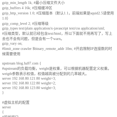
gzip_min_length 1k; #最小压缩文件大小
美国数据中心机房
gzip_buffers 4 16k; #压缩缓冲区
全美硬防最高的机房
gzip_http_version 1.0; #压缩版本（默认1.1，前端如果是squid2.5请使用
1.0）
解决方案
gzip_comp_level 2; #压缩等级
gzip_types text/plain application/x-javascript text/css application/xml;
#压缩类型，默认就已经包含text/html，所以下面就不用再写了，写上
电子商务类解决方案
去也不会有问题，但是会有一个warn。
gzip_vary on;
综合门户类解决方案
#limit_zone crawler $binary_remote_addr 10m; #开启限制IP连接数的时
候需要使用
政府媒体类解决方案
upstream blog.ha97.com {
#upstream的负载均衡，weight是权重，可以根据机器配置定义权重。
游戏解决方案
weigth参数表示权值，权值越高被分配到的几率越大。
server 192.168.80.121:80 weight=3;
负载均衡解决方案
server 192.168.80.122:80 weight=2;
server 192.168.80.123:80 weight=3;
}
专线接入服务方案
#虚拟主机的配置
互联网金融解决方案
server
{