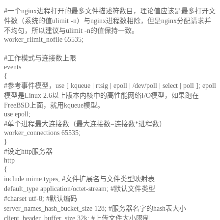
大企业首选
#一个nginx进程打开的最多文件描述符数目，理论值应该是最多打开文
件数（系统的值ulimit -n）与nginx进程数相除，但是nginx分配请求并
SD-WAN
不均匀，所以建议与ulimit -n的值保持一致。
智能盒子即买即用
worker_rlimit_nofile 65535;
全球加速服务
#工作模式与连接数上限
events
定制跨境加速
{
#参考事件模型，use [ kqueue | rtsig | epoll | /dev/poll | select | poll ]; epoll
数据中心
模型是Linux 2.6以上版本内核中的高性能网络I/O模型，如果跑在
FreeBSD上面，就用kqueue模型。
use epoll;
华南BGP机房
#单个进程最大连接数（最大连接数=连接数*进程数）
worker_connections 65535;
深圳横岗电信机房
}
FIL/CHIA/BZZ首选机房
#设定http服务器
http
深圳龙华观澜机房
{
include mime.types; #文件扩展名与文件类型映射表
国家B+级机房
default_type application/octet-stream; #默认文件类型
#charset utf-8; #默认编码
广州天河信息港机房
server_names_hash_bucket_size 128; #服务器名字的hash表大小
国家级的网络灾备数据中心
client_header_buffer_size 32k; #上传文件大小限制