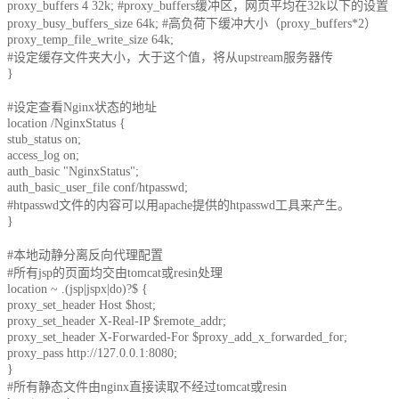
proxy_buffers 4 32k; #proxy_buffers缓冲区，网页平均在32k以下的设置
proxy_busy_buffers_size 64k; #高负荷下缓冲大小（proxy_buffers*2）
proxy_temp_file_write_size 64k;
#设定缓存文件夹大小，大于这个值，将从upstream服务器传
}
#设定查看Nginx状态的地址
location /NginxStatus {
stub_status on;
access_log on;
auth_basic "NginxStatus";
auth_basic_user_file conf/htpasswd;
#htpasswd文件的内容可以用apache提供的htpasswd工具来产生。
}
#本地动静分离反向代理配置
#所有jsp的页面均交由tomcat或resin处理
location ~ .(jsp|jspx|do)?$ {
proxy_set_header Host $host;
proxy_set_header X-Real-IP $remote_addr;
proxy_set_header X-Forwarded-For $proxy_add_x_forwarded_for;
proxy_pass http://127.0.0.1:8080;
}
#所有静态文件由nginx直接读取不经过tomcat或resin