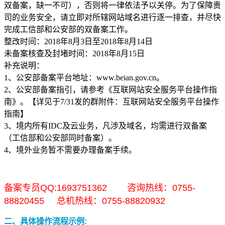
双备案，缺一不可），否则将一律依法予以关停。为了保障贵
权威安全认证
司的业务安全，请立即对所辖网站域名进行逐一排查，并尽快
数据备份
完成工信部和公安部的双备案工作。
快照备份灵活多变
整改时间：2018年8月3日至2018年8月14日
未备案核查及封堵时间：2018年8月15日
SSL证书
补充说明：
确保信息的安全性
1、公安部备案平台地址：www.beian.gov.cn。
2、公安部备案指引，请参考《互联网站安全服务平台操作指
专线上网
南》。【详见于7/31发的群附件：互联网站安全服务平台操作
企业专线上网
指南】
云计算
3、境内所有IDC及云业务，凡涉及域名，均需进行双备案
（工信部和公安部同时备案）。
安全防护
4、境外业务暂不需要办理备案手续。
全球分布式防御
混合云
备案专员QQ:1693751362 咨询热线：0755-
快速部署组网
88820455 总机热线：0755-88820932
超融合
二、具体操作流程示例: