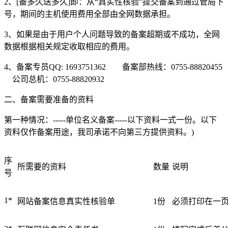
2、[备多久送多久]即：从“真实性核验”提交备案到通过管局下
权威安全认证
号，期间的主机使用费用全部由全网数据承担。
数据备份
3、如果是由于用户个人问题导致的备案超期或不成功，全网
快照备份灵活多变
数据根据相关规定收取相应的费用。
SSL证书
4、备案专员QQ: 1693751362 备案部热线：0755-88820455
确保信息的安全性
公司总机：0755-88820932
专线上网
二、备案需要准备的资料
企业专线上网
第一种情况：-----单位名义备案-----以下资料一式一份。以下
云计算
资料仅作备案用途，我司承诺不向第三方提供资料。)
安全防护
全球分布式防御
序
所需要的资料
数量
说明
号
混合云
快速部署组网
1*
网站备案信息真实性核验单
1份
必须打印在一页
超融合