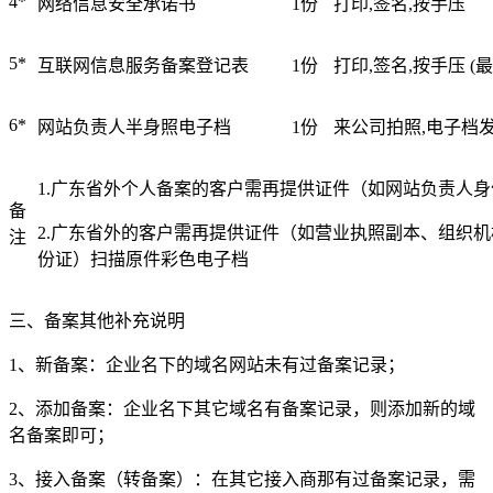
4*
网络信息安全承诺书
1份
打印,签名,按手压
美国数据中心机房
全美硬防最高的机房
5*
互联网信息服务备案登记表
1份
打印,签名,按手压 
解决方案
6*
网站负责人半身照电子档
1份
来公司拍照,电子档
电子商务类解决方案
1.广东省外个人备案的客户需再提供证件（如网站负责人
综合门户类解决方案
备
2.广东省外的客户需再提供证件（如营业执照副本、组织
注
政府媒体类解决方案
份证）扫描原件彩色电子档
游戏解决方案
三、备案其他补充说明
负载均衡解决方案
1、新备案：企业名下的域名网站未有过备案记录；
专线接入服务方案
2、添加备案：企业名下其它域名有备案记录，则添加新的域
名备案即可；
互联网金融解决方案
3、接入备案（转备案）：在其它接入商那有过备案记录，需