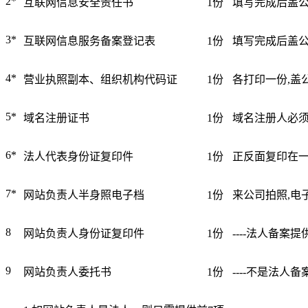
2*
互联网信息安全责任书
1份
填写完成后盖
大企业首选
SD-WAN
3*
互联网信息服务备案登记表
1份
填写完成后盖公
智能盒子即买即用
4*
营业执照副本、组织机构代码证
1份
各打印一份,盖
全球加速服务
定制跨境加速
5*
域名注册证书
1份
域名注册人必须
数据中心
6*
法人代表身份证复印件
1份
正反面复印在一
华南BGP机房
深圳横岗电信机房
7*
网站负责人半身照电子档
1份
来公司拍照,电
FIL/CHIA/BZZ首选机房
8
网站负责人身份证复印件
1份
----法人备案提供
深圳龙华观澜机房
国家B+级机房
9
网站负责人委托书
1份
----不是法人备
广州天河信息港机房
国家级的网络灾备数据中心