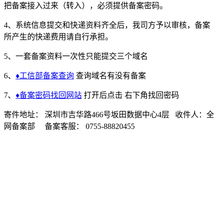
关于我们
把备案接入过来（转入），必须提供备案密码。
公司简介
4、系统信息提交和快递资料齐全后，我司方予以审核，备案
所产生的快递费用请自行承担。
联系方式
5、一套备案资料一次性只能提交三个域名
加入我们
6、
♦工信部备案查询
查询域名有没有备案
企业文化
7、
♦备案密码找回网站
打开后点击 右下角找回密码
寄件地址： 深圳市吉华路466号坂田数据中心4层 收件人：全
网备案部 备案客服： 0755-88820455