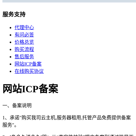
移动机房托管
贴心的服务
服务支持
机柜租用
代理中心
有问必答
BGP机柜租用
价格总览
自建T4级别数据中心
购买流程
售后服务
双线机柜租用
网站ICP备案
电信联通双线数据中心
在线购买协议
电信机柜租用
电信直营数据中心
网站ICP备案
移动机柜租用
移动T4级数据中心
一、备案说明
1、承诺"购买我司云主机,服务器租用,托管产品免费提供备案
增值服务
服务"。
企业邮局