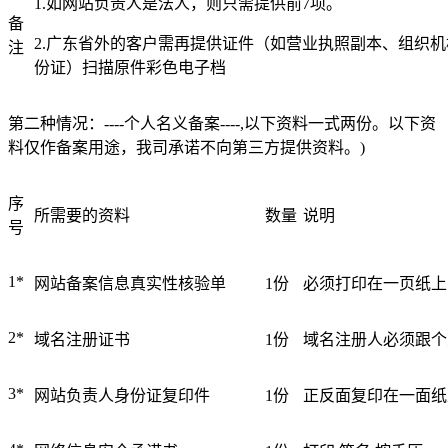
1.如网站负责人是法人，则只需提供前7项。
备
华南电信机房
2.广东省外的客户需再提供证件（如营业执照副本、组织
注
份证）扫描原件彩色电子档
深圳南山沙河机房
电信五星级标准建设
第二种情况：----个人名义备案----,以下资料一式两份。以下资
华南双线机房
料仅作备案用途，我司承诺不向第三方提供资料。)
深圳龙华清湖机房
序
FIL/CHIA/BZZ首选机房
所需要的资料
数量
说明
号
深圳南山沙河机房
电信钻石五星级机房
1*
网站备案信息真实性核验单
1份
必须打印在一页纸上
深圳罗湖田心机房
2*
域名注册证书
1份
域名注册人必须跟个
海外机房
3*
网站负责人身份证复印件
1份
正反面复印在一面纸
香港NTT机房
100G直连国际带宽